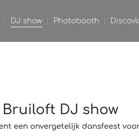
Start
Team
DJ show
DJ show
Photobooth
Discovl
Karaoke se
Bruiloft DJ show
ient een onvergetelijk dansfeest voo