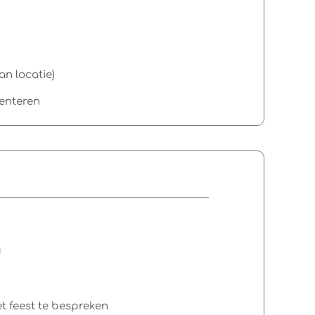
an locatie)
senteren
d
t feest te bespreken