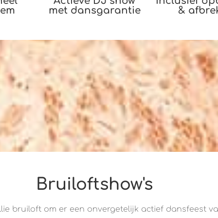
neel
Actieve DJ show
Inclusief o
eem
met dansgarantie
& afbre
Bruiloftshow's
lie bruiloft om er een onvergetelijk actief dansfeest 