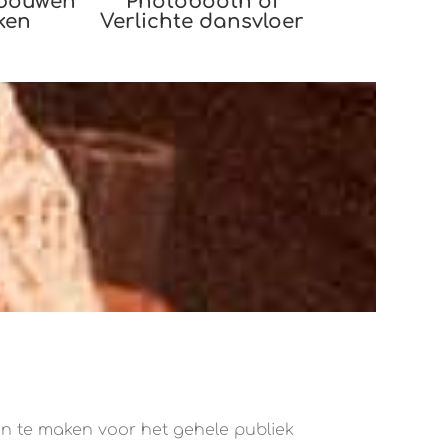
pbouwen
Photobooth of
ken
Verlichte dansvloer
van te maken voor het gehele publiek