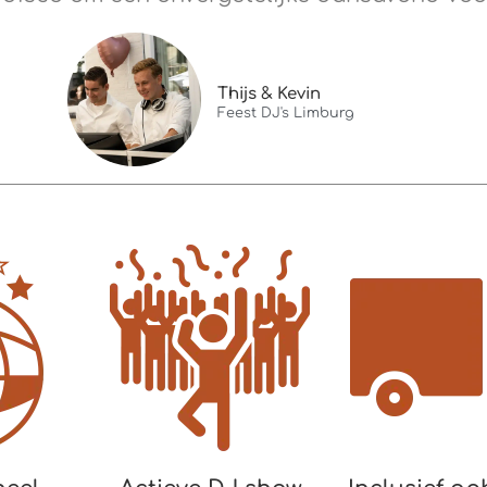
Thijs & Kevin
Feest DJ's Limburg