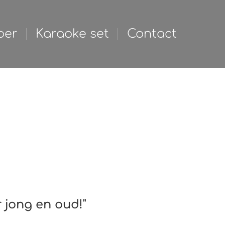
Photobooth
Discovloer
oer
Karaoke set
Contact
t
Contact
r jong en oud!"