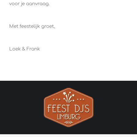
voor je aanvraag.
Met feestelijk groet,
Loek & Frank